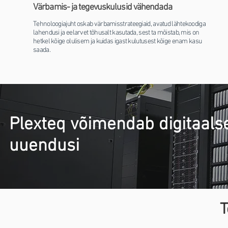
Värbamis- ja tegevuskulusid vähendada
Tehnoloogiajuht oskab värbamisstrateegiaid, avatud lähtekoodiga
lahendusi ja eelarvet tõhusalt kasutada, sest ta mõistab, mis on
hetkel kõige olulisem ja kuidas igast kulutusest kõige enam kasu
saada.
Plexteq võimendab digitaals
uuendusi
T