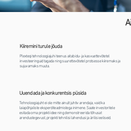
A
Kiiremini turule jõuda
Plexteqi tehnoloogiajuhi teenus aitab idu- ja kasvuettevõtetel
investeeringuid tagada ning suurettevõtetel protsesse kiiremaks ja
sujuvamaks muuta.
Uuendada ja konkurentsis püsida
Tehnoloogiajuht ei ole mitte ainult juhtiv arendaja, vaid ka
laiapõhjaliste eksperditeadmistega inimene. Saate investoritele
esitada oma projekti idee ning demonstreerida tõhusat
arendustegevust, projekti tehnilisi lahendusi ja ärilisi eeliseid.