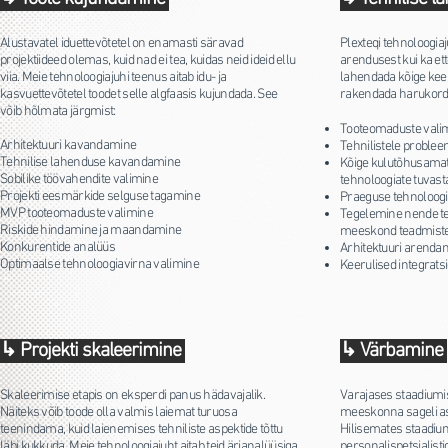
Alustavatel iduettevõtetel on enamasti säravad
Plexteqi tehnoloogia
projektiideed olemas, kuid nad ei tea, kuidas neid ideid ellu
arendusest kui ka et
viia. Meie tehnoloogiajuhi teenus aitab idu- ja
lahendada kõige keer
kasvuettevõtetel toodet selle algfaasis kujundada. See
rakendada harukords
võib hõlmata järgmist:
Tooteomaduste valim
Arhitektuuri kavandamine
Tehnilistele proble
Tehnilise lahenduse kavandamine
Kõige kulutõhusamate
Sobilike töövahendite valimine
tehnoloogiate tuvas
Projekti eesmärkide selguse tagamine
Praeguse tehnoloog
MVP tooteomaduste valimine
Tegelemine nende teh
Riskide hindamine ja maandamine
meeskond teadmiste 
Konkurentide analüüs
Arhitektuuri arendam
Optimaalse tehnoloogiavirna valimine
Keerulised integrats
↳ Projekti skaleerimine
↳ Värbamine
Skaleerimise etapis on eksperdi panus hädavajalik.
Varajases staadiumi
Näiteks võib toode olla valmis laiemat turuosa
meeskonna sageli as
teenindama, kuid laienemises tehniliste aspektide tõttu
Hilisemates staadium
läbi kukkuda. Meie tehnoloogiajuht aitab teid ärianalüüsiga,
personalispetsialist