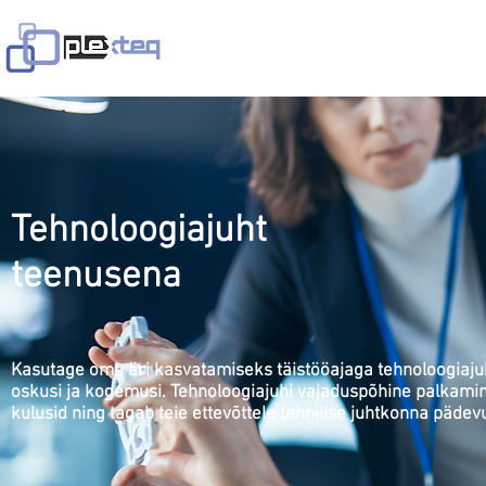
Avaleht
Teenused
Lahendused
V
Tehnoloogiajuht
teenusena
Kasutage oma äri kasvatamiseks täistööajaga tehnoloogiaju
oskusi ja kogemusi. Tehnoloogiajuhi vajaduspõhine palkami
kulusid ning tagab teie ettevõttele tehnilise juhtkonna päde