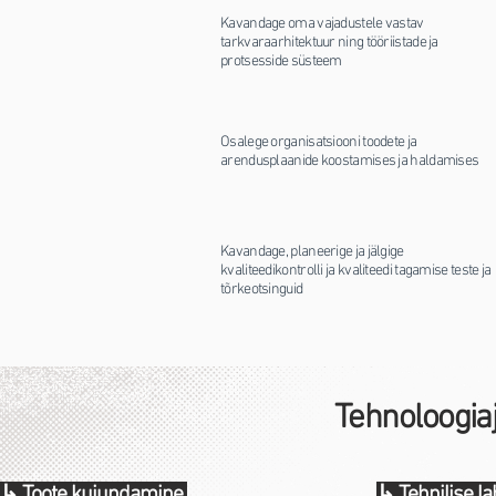
Kavandage oma vajadustele vastav
tarkvaraarhitektuur ning tööriistade ja
protsesside süsteem
Osalege organisatsiooni toodete ja
arendusplaanide koostamises ja haldamises
Kavandage, planeerige ja jälgige
kvaliteedikontrolli ja kvaliteedi tagamise teste ja
tõrkeotsinguid
Tehnoloogia
↳ Toote kujundamine
↳ Tehnilise 