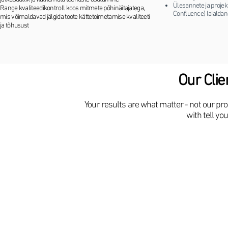
Ülesannete ja projekt
Range kvaliteedikontroll koos mitmete põhinäitajatega,
Confluence) laialda
mis võimaldavad jälgida toote kättetoimetamise kvaliteeti
ja tõhusust
Our Clie
Your results are what matter - not our p
with tell you