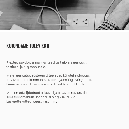
KUJUNDAME TULEVIKKU
Plexteq
pakub parima kvaliteediga tarkvaraarendus-,
testimis- ja tugiteenuseid.
Meie arendatud süsteemid teenivad
kõrgtehnoloogia,
tervishoiu, telekommunikatsiooni, jaemüügi, võrguturbe,
kinnisvara ja videokonverentside valdkonna kliente.
Meil on edasijõudnud oskused ja piisavad ressursid, et
luua suuremahulisi lahendusi ning viia idu- ja
kasvuettevõtted ideest kasumini.