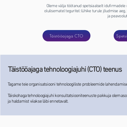
Oleme välja töötanud spetsiaalselt idufirmadel
olulisematel teguritel: lühike turule jõudmise aeg
ja peavoolu
Täistööajaga CTO
Spets
Täistööajaga tehnoloogiajuhi (CTO) teenus
Tagame teie organisatsiooni tehnoloogiliste probleemide lahendamis
Täiskohaga tehnoloogiajuhi konsultatsiooniteenuste pakkuja olemasolu 
ja haldamist viiakse läbi ennetavalt.