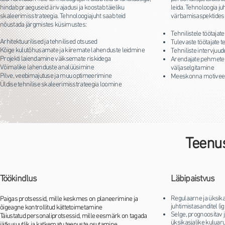
hindab praeguseid ärivajadusi ja koostab täieliku
leida. Tehnoloogia ju
skaleerimisstrateegia. Tehnoloogiajuht saab teid
värbamisaspektides
nõustada järgmistes küsimustes:
Tehnilistele töötaja
Arhitektuurilised ja tehnilised otsused
Tulevaste töötajate 
Kõige kulutõhusamate ja kiiremate lahenduste leidmine
Tehniliste intervjuud
Projekti laiendamine väiksemate riskidega
Arendajate pehmete
Võimalike lahenduste analüüsimine
väljaselgitamine
Pilve, veebimajutuse ja muu optimeerimine
Meeskonna motiveer
Üldise tehnilise skaleerimisstrateegia loomine
Teenu
Töökindlus
Läbipaistvus
Regulaarne ja üksika
Paigas protsessid, mille keskmes on planeerimine ja
juhtimistasanditel (i
õigeagne kontrollitud kättetoimetamine
Selge, prognoositav 
Täiustatud personaliprotsessid, mille eesmärk on tagada
üksikasjalike kulua
jätkusuutlik ja katkematu teenuste osutamine