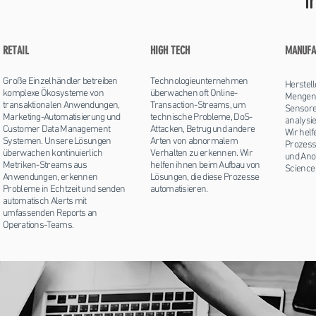
I
RETAIL
HIGH TECH
MANUFA
Große Einzelhändler betreiben
Technologieunternehmen
Herstel
komplexe Ökosysteme von
überwachen oft Online-
Mengen 
transaktionalen Anwendungen,
Transaction-Streams, um
Sensore
Marketing-Automatisierung und
technische Probleme, DoS-
analysi
Customer Data Management
Attacken, Betrug und andere
Wir helf
Systemen. Unsere Lösungen
Arten von abnormalem
Prozess
überwachen kontinuierlich
Verhalten zu erkennen. Wir
und Ano
Metriken-Streams aus
helfen ihnen beim Aufbau von
Science 
Anwendungen, erkennen
Lösungen, die diese Prozesse
Probleme in Echtzeit und senden
automatisieren.
automatisch Alerts mit
umfassenden Reports an
Operations-Teams.