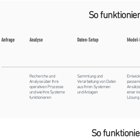
So funktionie
Anfrage
Analyse
Daten-Setup
Model-D
Recherche und
Sammlung und
Entwick
Analyse über Ihre
Verarbeitung von Daten
passen
operativen Prozesse
aus Ihren Systemen
Ansätze
und wie Ihre Systeme
und Anlagen
einer in
funktionieren
Lösung
So funktioni