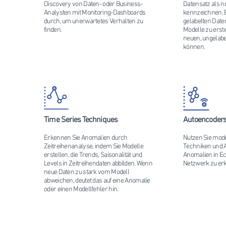
Discovery von Daten- oder Business-
Datensatz als 
Analysten mit Monitoring-Dashboards
kennzeichnen. E
durch, um unerwartetes Verhalten zu
gelabelten Date
finden.
Modelle zu erste
neuen, ungelab
können.
Time Series Techniques
Autoencoders
Erkennen Sie Anomalien durch
Nutzen Sie mod
Zeitreihenanalyse, indem Sie Modelle
Techniken und 
erstellen, die Trends, Saisonalität und
Anomalien in Ec
Levels in Zeitreihendaten abbilden. Wenn
Netzwerk zu er
neue Daten zu stark vom Modell
abweichen, deutet das auf eine Anomalie
oder einen Modellfehler hin.