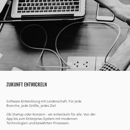
ZUKUNFT ENTWICKELN
Software-Entwicklung mit Leidenschaft. Für jede
Branche, jede Größe, jedes Ziel.
Ob Startup oder Konzern - wir entwickeln für alle. Von der
App bis zum Enterprise-System mit modernen
Technologien und bewährten Prozessen.